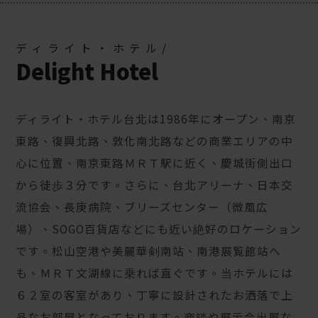
ディライト・ホテル/
Delight Hotel
ディライト・ホテル台北は1986年にオープン、南京
東路、復興北路、敦化南北路などの商業エリアの中
心に位置、南京東路ＭＲＴ駅に近く、慶城街側出口
から徒歩３分です。さらに、台北アリーナ、日本交
流協会、長庚病院、ブリーズセンター（微風広
場）、SOGO百貨店などにも近い絶好のロケーション
です。松山空港や美麗華剣南站、南港展覧館站へ
も、ＭＲＴ文湖線に乗れば直ぐです。当ホテルには
６２室の客室があり、丁寧に設計されたお洒落で上
品なお部屋となっております。商談や展示会出展な