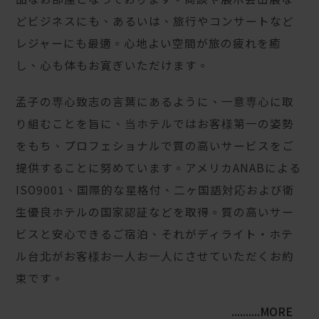
どビジネスにも、あるいは、旅行やコンサートなど
レジャーにも最適。心地よい空間が旅の疲れを癒
し、心も体もお寛ぎいただけます。
孟子の専心致志の言葉にあるように、一意専心に取
り組むことを旨に、当ホテルではお客様第一の姿勢
をもち、プロフェショナルで質の高いサービスをご
提供することに努めています。アメリカANABによる
ISO9001、国際的な星格付、二ヶ国語対応および衛
生優良ホテルの国家認証などを取得。質の高いサー
ビスと安心できるご宿泊、それがディライト・ホテ
ル台北がお客様お一人お一人にさせていただくお約
束です。
..........MORE