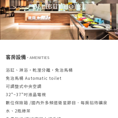
客房設備
浴缸、淋浴，乾溼分離，免治馬桶
免治馬桶 Automatic toilet
可調整式中央空調
32"~37"吋液晶電視
數位保險箱 /國內外多頻道衛星節目．每房招待礦泉
水、2瓶綠茶