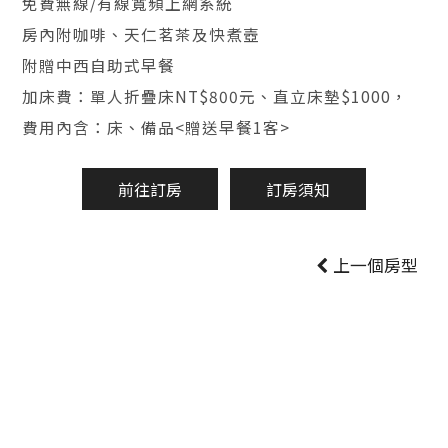
免費無線/有線寬頻上網系統
房內附咖啡、天仁茗茶及快煮壺
附贈中西自助式早餐
加床費：單人折疊床NT$800元、直立床墊$1000，
費用內含：床、備品<贈送早餐1客>
前往訂房
訂房須知
上一個房型